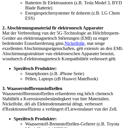
Batterien fir Elektroautoen (z.B. Tesla Model 3, BYD
Blade Batterie)
Energiespeichersystemer fir doheem (z.B. LG Chem
ESS)
2. Abschirmungsmaterial fir elektronesch Apparater
Mat der Verbreedung vun der 5G-Technologie an Héichfrequent-
Geräter ass elektromagnetesch Stéierungen (EMI) zu enger
bedeitender Erausfuerderung ginn.
Nickelfolie
, mat senge
exzellenten Abschirmungseigenschaften, gëtt extensiv an den EMI-
Abschirmungsstrukture vun elektroneschen Apparater benotzt,
wouduerch d'elektromagnetesch Kompatibilitéit verbessert gëtt.
Spezifesch Produkter:
Smartphones (z.B. iPhone Serie)
Pëllen, Laptops (zB Huawei MateBook)
3. Waasserstoffbrennstoffzellen
Waasserstoffbrennstoffzellen erfuerderen eng héich chemesch
Stabilitéit a Korrosiounsbeständegkeet vun hire Materialien.
Nickelfolie, déi als Elektrodenmaterial déngt, verbessert
d'Reaktiounseffizienz a verlängert d'Liewensdauer vun der Zell.
Spezifesch Produkter:
Waasserstoff-Brennstoffzellen-Gefierer (z.B. Toyota