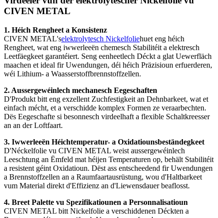
Virdeeler vun der elektrolytescher Nickelfolie vu
CIVEN METAL
1. Héich Rengheet a Konsistenz
CIVEN METAL's
elektrolytesch Nickelfolie
huet eng héich
Rengheet, wat eng iwwerleeën chemesch Stabilitéit a elektresch
Leetfäegkeet garantéiert. Seng eenheetlech Déckt a glat Uewerfläch
maachen et ideal fir Uwendungen, déi héich Präzisioun erfuerderen,
wéi Lithium- a Waasserstoffbrennstoffzellen.
2. Aussergewéinlech mechanesch Eegeschaften
D'Produkt bitt eng exzellent Zuchfestigkeit an Dehnbarkeet, wat et
einfach mécht, et a verschidde komplex Formen ze veraarbechten.
Dës Eegeschafte si besonnesch virdeelhaft a flexible Schaltkreesser
an an der Loftfaart.
3. Iwwerleeën Héichtemperatur- a Oxidatiounsbeständegkeet
D'Néckelfolie vu CIVEN METAL weist aussergewéinlech
Leeschtung an Ëmfeld mat héijen Temperaturen op, behält Stabilitéit
a resistent géint Oxidatioun. Dëst ass entscheedend fir Uwendungen
a Brennstoffzellen an a Raumfaartausrüstung, wou d'Haltbarkeet
vum Material direkt d'Effizienz an d'Liewensdauer beaflosst.
4. Breet Palette vu Spezifikatiounen a Personnalisatioun
CIVEN METAL bitt Nickelfolie a verschiddenen Déckten a