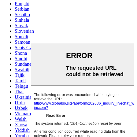
Punjabi
Serbian
Sesotho
Sinhala
Slovak
Slovenian
Somali
Samoan
Scots Gaelic
Shona
Sindhi
Sundanese
Swahili
Tajik
Tamil
Telugu
Thai
Ukrainian
Urdu
Uzbek
Vietnamese
Welsh
Xhosa
Yiddish
Yoruba