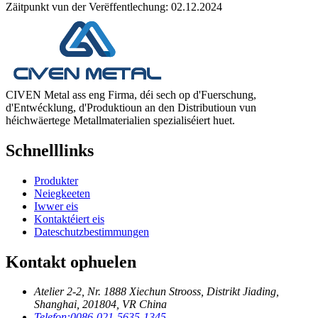
Zäitpunkt vun der Verëffentlechung: 02.12.2024
CIVEN Metal ass eng Firma, déi sech op d'Fuerschung,
d'Entwécklung, d'Produktioun an den Distributioun vun
héichwäertege Metallmaterialien spezialiséiert huet.
Schnelllinks
Produkter
Neiegkeeten
Iwwer eis
Kontaktéiert eis
Dateschutzbestimmungen
Kontakt ophuelen
Atelier 2-2, Nr. 1888 Xiechun Strooss, Distrikt Jiading,
Shanghai, 201804, VR China
Telefon:
0086-021-5635-1345