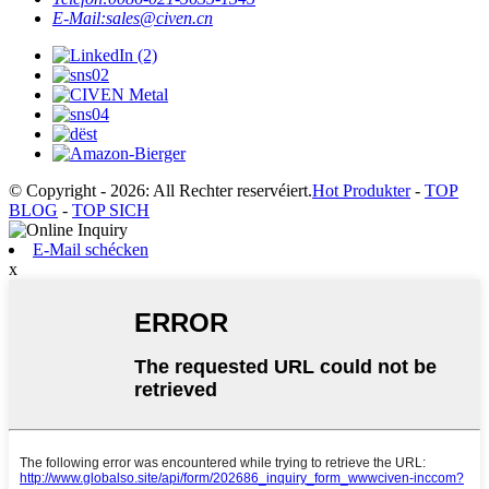
E-Mail:
sales@civen.cn
© Copyright - 2026: All Rechter reservéiert.
Hot Produkter
-
TOP
BLOG
-
TOP SICH
E-Mail schécken
x