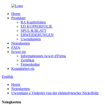
Heem
Produkter
RA Kupferfolien
ED KUPPERFOLIE
SPUL & BLATT
ERWEIDERUNGEN
Uwendungen
Neiegkeeten
FAQs
Iwwer eis
Informatiounen iwwer d'Firma
Zertifikat
Firmenkultur
Kontaktéiert eis
English
Heem
Neiegkeeten
Uwendung a Virdeeler vun der elektrolytescher Nickelfolie
Neiegkeeten