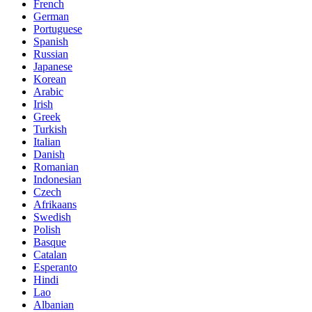
French
German
Portuguese
Spanish
Russian
Japanese
Korean
Arabic
Irish
Greek
Turkish
Italian
Danish
Romanian
Indonesian
Czech
Afrikaans
Swedish
Polish
Basque
Catalan
Esperanto
Hindi
Lao
Albanian