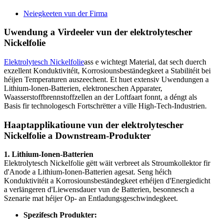
Neiegkeeten vun der Firma
Uwendung a Virdeeler vun der elektrolytescher
Nickelfolie
Elektrolytesch Nickelfolie
ass e wichtegt Material, dat sech duerch
exzellent Konduktivitéit, Korrosiounsbeständegkeet a Stabilitéit bei
héijen Temperaturen auszeechent. Et huet extensiv Uwendungen a
Lithium-Ionen-Batterien, elektroneschen Apparater,
Waasserstoffbrennstoffzellen an der Loftfaart fonnt, a déngt als
Basis fir technologesch Fortschrëtter a ville High-Tech-Industrien.
Haaptapplikatioune vun der elektrolytescher
Nickelfolie a Downstream-Produkter
1. Lithium-Ionen-Batterien
Elektrolytesch Nickelfolie gëtt wäit verbreet als Stroumkollektor fir
d'Anode a Lithium-Ionen-Batterien agesat. Seng héich
Konduktivitéit a Korrosiounsbeständegkeet erhéijen d'Energiedicht
a verlängeren d'Liewensdauer vun de Batterien, besonnesch a
Szenarie mat héijer Op- an Entladungsgeschwindegkeet.
Spezifesch Produkter: