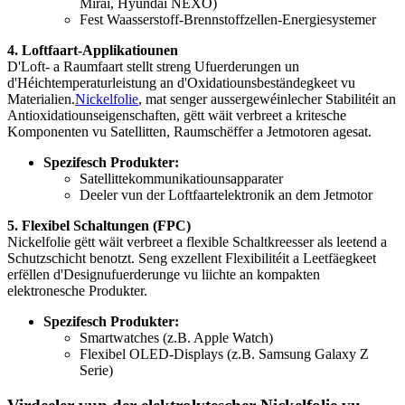
Mirai, Hyundai NEXO)
Fest Waasserstoff-Brennstoffzellen-Energiesystemer
4. Loftfaart-Applikatiounen
D'Loft- a Raumfaart stellt streng Ufuerderungen un
d'Héichtemperaturleistung an d'Oxidatiounsbeständegkeet vu
Materialien.
Nickelfolie
, mat senger aussergewéinlecher Stabilitéit an
Antioxidatiounseigenschaften, gëtt wäit verbreet a kritesche
Komponenten vu Satellitten, Raumschëffer a Jetmotoren agesat.
Spezifesch Produkter:
Satellittekommunikatiounsapparater
Deeler vun der Loftfaartelektronik an dem Jetmotor
5. Flexibel Schaltungen (FPC)
Nickelfolie gëtt wäit verbreet a flexible Schaltkreesser als leetend a
Schutzschicht benotzt. Seng exzellent Flexibilitéit a Leetfäegkeet
erfëllen d'Designufuerderunge vu liichte an kompakten
elektronesche Produkter.
Spezifesch Produkter:
Smartwatches (z.B. Apple Watch)
Flexibel OLED-Displays (z.B. Samsung Galaxy Z
Serie)