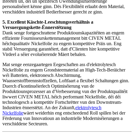
Breeten un, déi un spezifesch Uwendungsufuerderunge
personaliséiert kënne ginn. Dës Flexibilitéit erlaabt dem Material,
verschidden industriell Bedierfnesser gerecht ze ginn.
5. Excellent Käschte-Leeschtungsverhältnis a
Versuergungskette-Ënnerstëtzung
Dank senge fortgeschrattene Produktiounskapazitéiten an engem
effiziente Fournisseurskettenmanagement bitt CIVEN METAL
héichqualitativ Nickelfolie zu engem kompetitive Präis un. Eng
stabil Versuergung garantéiert, datt d'Clienten hire kompetitive
Virdeel a séier evoluéierende Mäert behalen.
Mat senge eenzegaartegen Eegeschaften ass d'elektrolytesch
Nickelfolie zu engem Grondsteematerial an High-Tech-Beräicher
wéi Batterien, elektronesch Abschirmung,
Waasserstoffbrennstoffzellen, Loftfaart a flexibel Schaltungen ginn.
Duerch d'kontinuéierlech Optimiséierung vun de
Produktiounsprozesser an d'Verbesserung vun der Produktqualitéit
liwwert CIVEN METAL héich performant Nickelfolie, déi déi
technologesch a kompetitiv Fortschrëtter vun den Downstream-
Industrien ënnerstëtzt. An der Zukunft,
elektrolytesch
Nickelfolie
wäert weiderhin eng entscheedend Roll spillen bei der
Fërderung vun Innovatioun an industrielle Moderniséierungen a
verschiddene Secteuren.