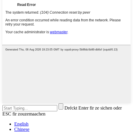
Dréckt Enter fir ze sichen oder
ESC fir zouzemaachen
English
Chinese