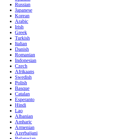
Russian
Japanese
Korean
Arabic
Irish
Greek
Turkish
Italian
Danish
Romanian
Indonesian
Czech
Afrikaans
Swedish
Polish
Basque
Catalan
Esperanto
Hindi
Lao
Albanian
Amharic
Armenian
Azerbaijani
Belarusian