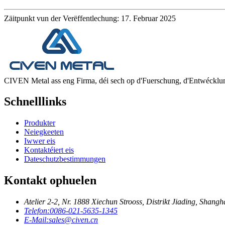
Zäitpunkt vun der Verëffentlechung: 17. Februar 2025
CIVEN Metal ass eng Firma, déi sech op d'Fuerschung, d'Entwécklung,
Schnelllinks
Produkter
Neiegkeeten
Iwwer eis
Kontaktéiert eis
Dateschutzbestimmungen
Kontakt ophuelen
Atelier 2-2, Nr. 1888 Xiechun Strooss, Distrikt Jiading, Shan
Telefon:
0086-021-5635-1345
E-Mail:
sales@civen.cn