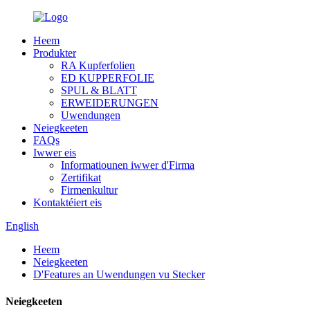
Heem
Produkter
RA Kupferfolien
ED KUPPERFOLIE
SPUL & BLATT
ERWEIDERUNGEN
Uwendungen
Neiegkeeten
FAQs
Iwwer eis
Informatiounen iwwer d'Firma
Zertifikat
Firmenkultur
Kontaktéiert eis
English
Heem
Neiegkeeten
D'Features an Uwendungen vu Stecker
Neiegkeeten