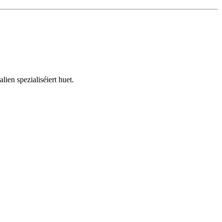
en spezialiséiert huet.