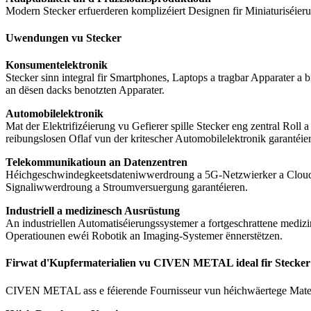
Modern Stecker erfuerderen komplizéiert Designen fir Miniaturiséieru
Uwendungen vu Stecker
Konsumentelektronik
Stecker sinn integral fir Smartphones, Laptops a tragbar Apparater 
an dësen dacks benotzten Apparater.
Automobilelektronik
Mat der Elektrifizéierung vu Gefierer spille Stecker eng zentral R
reibungslosen Oflaf vun der kritescher Automobilelektronik garantéiert
Telekommunikatioun an Datenzentren
Héichgeschwindegkeetsdateniwwerdroung a 5G-Netzwierker a Cloud-Co
Signaliwwerdroung a Stroumversuergung garantéieren.
Industriell a medizinesch Ausrüstung
An industriellen Automatiséierungssystemer a fortgeschrattene medizi
Operatiounen ewéi Robotik an Imaging-Systemer ënnerstëtzen.
Firwat d'Kupfermaterialien vu CIVEN METAL ideal fir Stecker
CIVEN METAL ass e féierende Fournisseur vun héichwäertege Mater