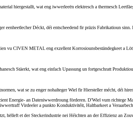
 hiergestallt, wat eng iwwerleeën elektresch a thermesch Leetfäegkeet
nheetlecher Déckt, déi entscheedend fir präzis Fabrikatioun sinn. Dë
ien vu CIVEN METAL eng exzellent Korrosiounsbeständegkeet a Lötbar
anesch Stäerkt, wat eng einfach Upassung un fortgeschratt Produktio
en, wat se zu enger nohalteger Wiel fir Hiersteller mécht, déi hire
fizient Energie- an Dateniwwerdroung förderen. D'Wiel vum richtege Mat
traff Virdeeler a punkto Konduktivitéit, Haltbarkeet a Veraarbechtun
ëlleft et der Steckerindustrie nei Héichten an der Effizienz an Zouve