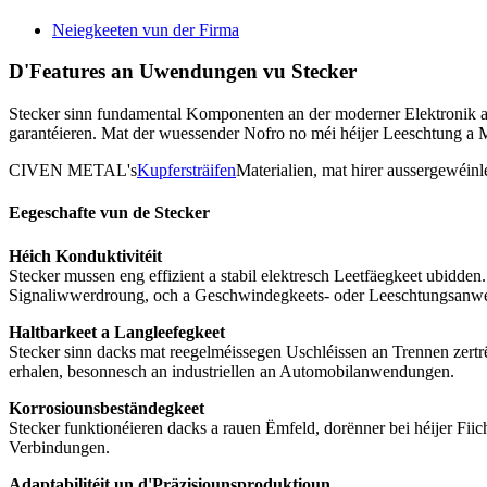
Neiegkeeten vun der Firma
D'Features an Uwendungen vu Stecker
Stecker sinn fundamental Komponenten an der moderner Elektronik an
garantéieren. Mat der wuessender Nofro no méi héijer Leeschtung a M
CIVEN METAL's
Kupfersträifen
Materialien, mat hirer aussergewéinl
Eegeschafte vun de Stecker
Héich Konduktivitéit
Stecker mussen eng effizient a stabil elektresch Leetfäegkeet ubidden
Signaliwwerdroung, och a Geschwindegkeets- oder Leeschtungsanw
Haltbarkeet a Langleefegkeet
Stecker sinn dacks mat reegelméissegen Uschléissen an Trennen zertr
erhalen, besonnesch an industriellen an Automobilanwendungen.
Korrosiounsbeständegkeet
Stecker funktionéieren dacks a rauen Ëmfeld, dorënner bei héijer Fi
Verbindungen.
Adaptabilitéit un d'Präzisiounsproduktioun