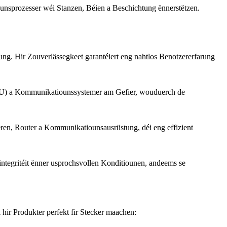
iounsprozesser wéi Stanzen, Béien a Beschichtung ënnerstëtzen.
ng. Hir Zouverlässegkeet garantéiert eng nahtlos Benotzererfarung
 (MCU) a Kommunikatiounssystemer am Gefier, wouduerch de
en, Router a Kommunikatiounsausrüstung, déi eng effizient
integritéit ënner usprochsvollen Konditiounen, andeems se
 hir Produkter perfekt fir Stecker maachen: