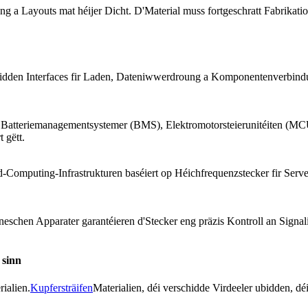
ng a Layouts mat héijer Dicht. D'Material muss fortgeschratt Fabrikat
a bidden Interfaces fir Laden, Dateniwwerdroung a Komponentenverbindu
oll a Batteriemanagementsystemer (BMS), Elektromotorsteierunitéiten
 gëtt.
mputing-Infrastrukturen baséiert op Héichfrequenzstecker fir Server
neschen Apparater garantéieren d'Stecker eng präzis Kontroll an Signal
 sinn
ialien.
Kupfersträifen
Materialien, déi verschidde Virdeeler ubidden, déi