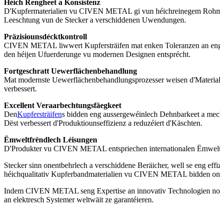
Héich Rengheet a Konsistenz
D'Kupfermaterialien vu CIVEN METAL gi vun héichreinegem Rohmaterial
Leeschtung vun de Stecker a verschiddenen Uwendungen.
Präzisiounsdécktkontroll
CIVEN METAL liwwert Kupfersträifen mat enken Toleranzen an enger ee
den héijen Ufuerderunge vu modernen Designen entsprécht.
Fortgeschratt Uewerflächenbehandlung
Mat modernste Uewerflächenbehandlungsprozesser weisen d'Material
verbessert.
Excellent Veraarbechtungsfäegkeet
Den
Kupfersträifen
s bidden eng aussergewéinlech Dehnbarkeet a mech
Dëst verbessert d'Produktiounseffizienz a reduzéiert d'Käschten.
Ëmweltfrëndlech Léisungen
D'Produkter vu CIVEN METAL entspriechen internationalen Ëmweltnorm
Stecker sinn onentbehrlech a verschiddene Beräicher, well se eng ef
héichqualitativ Kupferbandmaterialien vu CIVEN METAL bidden oniwwer
Indem CIVEN METAL seng Expertise an innovativ Technologien notzt, h
an elektresch Systemer weltwäit ze garantéieren.