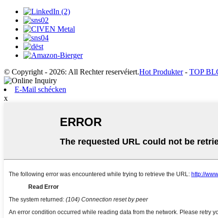
© Copyright - 2026: All Rechter reservéiert.
Hot Produkter
-
TOP B
E-Mail schécken
x