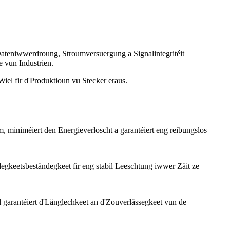
Dateniwwerdroung, Stroumversuergung a Signalintegritéit
e vun Industrien.
Wiel fir d'Produktioun vu Stecker eraus.
m, miniméiert den Energieverloscht a garantéiert eng reibungslos
egkeetsbeständegkeet fir eng stabil Leeschtung iwwer Zäit ze
 garantéiert d'Länglechkeet an d'Zouverlässegkeet vun de