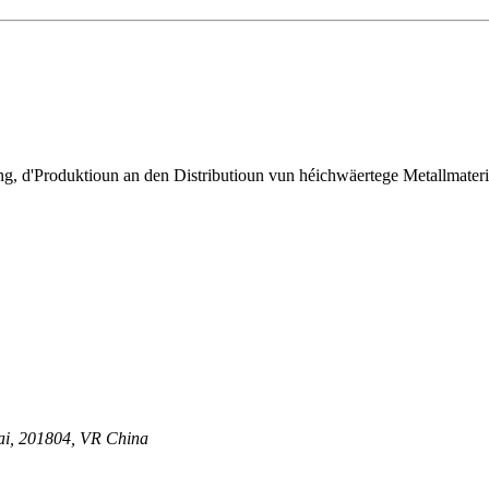
 d'Produktioun an den Distributioun vun héichwäertege Metallmateriali
ghai, 201804, VR China