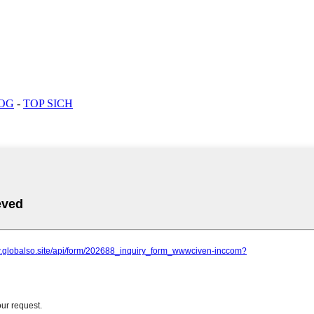
LOG
-
TOP SICH