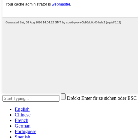
Dréckt Enter fir ze sichen oder ESC
English
Chinese
French
German
Portuguese
Spanish