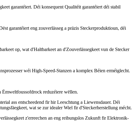
 garantéiert. Déi konsequent Qualitéit garantéiert déi stabil
st garantéiert eng zouverlässeg a präzis Steckerproduktioun, déi
keet op, wat d'Haltbarkeet an d'Zouverlässegkeet vun de Stecker
unsprozesser wéi High-Speed-Stanzen a komplex Béien erméiglecht.
n Ëmweltfoussofdrock reduzéiere wëllen.
erial ass entscheedend fir hir Leeschtung a Liewensdauer. Déi
gsfäegkeet, wat se zur idealer Wiel fir d'Steckerherstellung mécht.
rlässegkeet z'erreechen an eng reibungslos Zukunft fir Elektronik-