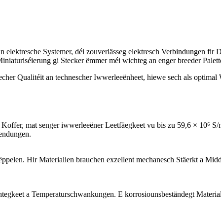
 elektresche Systemer, déi zouverlässeg elektresch Verbindungen fir 
iniaturiséierung gi Stecker ëmmer méi wichteg an enger breeder Palett
echer Qualitéit an technescher Iwwerleeënheet, hiewe sech als optimal 
. Koffer, mat senger iwwerleeëner Leetfäegkeet vu bis zu 59,6 × 10⁶ S/
endungen.
ëppelen. Hir Materialien brauchen exzellent mechanesch Stäerkt a Midd
ichtegkeet a Temperaturschwankungen. E korrosiounsbeständegt Material