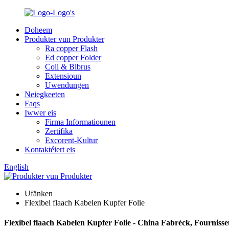
Doheem
Produkter vun Produkter
Ra copper Flash
Ed copper Folder
Coil & Bibrus
Extensioun
Uwendungen
Neiegkeeten
Faqs
Iwwer eis
Firma Informatiounen
Zertifika
Excorent-Kultur
Kontaktéiert eis
English
Ufänken
Flexibel flaach Kabelen Kupfer Folie
Flexibel flaach Kabelen Kupfer Folie - China Fabréck, Fournisseu